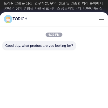
토리쉬 그룹은 생산, 연구개발, 무역, 창고 및 맞춤형 처리 분야에서
30년 이상의 경험을 가진 원료 서비스 공급자입니다.TORICH는 신
뢰할 수 있는 품질에 대한 강력한 명성을 구축했습니다전문적인 서
비스와 효율적인 공급 1만 평방 미터 이상의 생산 시설, 연간...
TORICH
빠른 링크
홈
제품 소개
6:39 PM
동영상
회사 소개
Good day, what product are you looking for?
공장 투어
품질 관리
연락처
견적 요청
뉴스
문의하기
86-574-88086983
86-574-88086983
sales@steel-tubes.com