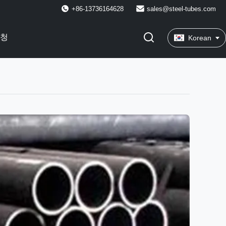
+86-13736164628
sales@steel-tubes.com
요청
Korean