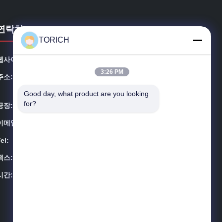
연락처
TORICH
웹사이트:
precision-steeltube.com
3:26 PM
주소:
스위트 1604-3, 호랑 플라자, #258 다이 유안 로드, 인저
우 지구, 닝보 시, 중국
Good day, what product are you looking 
for?
공장:
Daqiao 발전 지역 Haiyan의 절강성, 중국
이메일:
sales@steel-tubes.com
el:
86-574-88086983
팩스:
86-574-88086983
시간:
08:00-23:59