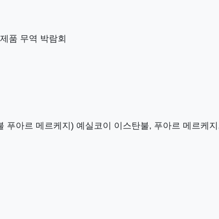
사 제품 무역 박람회
탄불 푸아르 메르케지) 예실코이 이스탄불, 푸아르 메르케지, 