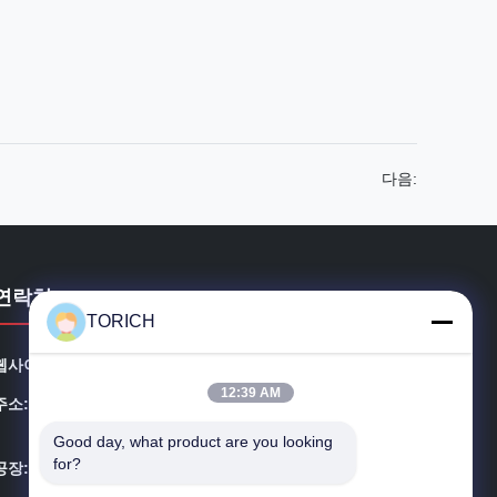
다음:
연락처
TORICH
웹사이트:
precision-steeltube.com
12:39 AM
주소:
스위트 1604-3, 호랑 플라자, #258 다이 유안 로드, 인저
우 지구, 닝보 시, 중국
Good day, what product are you looking 
for?
공장:
Daqiao 발전 지역 Haiyan의 절강성, 중국