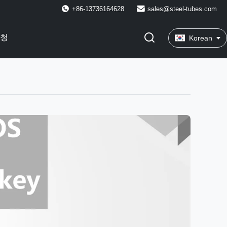
+86-13736164628
sales@steel-tubes.com
요청
Korean