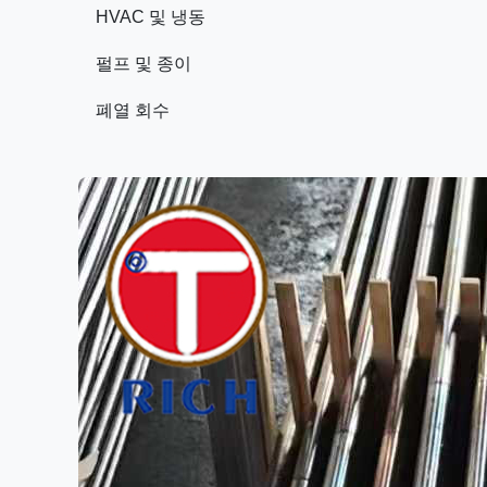
HVAC 및 냉동
펄프 및 종이
폐열 회수