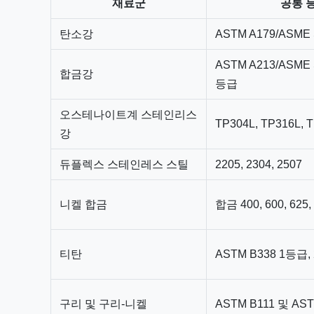
재료군
공통 
탄소강
ASTM A179/ASME
ASTM A213/ASME 
합금강
등급
오스테나이트계 스테인리스
TP304L, TP316L, 
강
듀플렉스 스테인레스 스틸
2205, 2304, 2507
니켈 합금
합금 400, 600, 6
티탄
ASTM B338 1등급
구리 및 구리-니켈
ASTM B111 및 AS