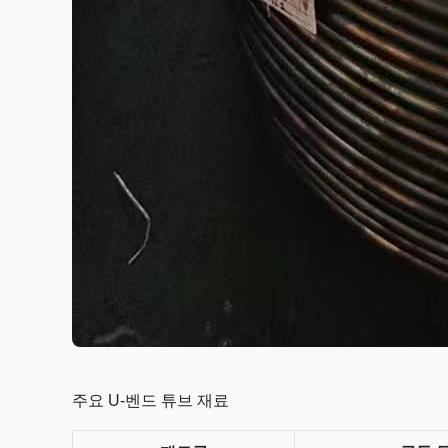
주요 U-벤드 튜브 재료