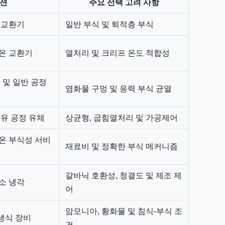
이션
주요 선택 고려 사항
 열교환기
일반 부식 및 퇴적층 부식
고온 교환기
열처리 및 크리프 온도 적합성
기 및 일반 공정
염화물 구멍 및 응력 부식 균열
함유 공정 유체
상균형, 굽힘열처리 및 가공제어
고온 부식성 서비
재료비 및 정확한 부식 메커니즘
갈바닉 호환성, 청결도 및 제조 제
전소 냉각
어
암모니아, 황화물 및 침식-부식 조
수냉식 장비
건