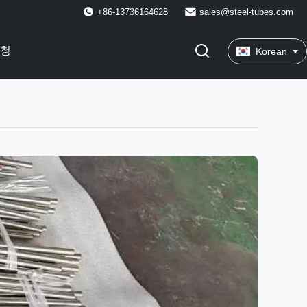
+86-13736164628
sales@steel-tubes.com
요청
Korean