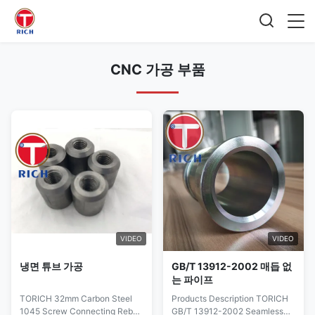
CNC 가공 부품
VIDEO
VIDEO
냉면 튜브 가공
GB/T 13912-2002 매듭 없
는 파이프
TORICH 32mm Carbon Steel
Products Description TORICH
1045 Screw Connecting Rebar
GB/T 13912-2002 Seamless