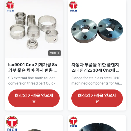
L:max12000mm Chemical
Steel And Plastic Production
composition(%,max) Steel
Equipment turning and milling
Gade C Si Mn Cr Ni Mo S P Cu
compound model ...
10 0.07-0.14 0.17-0.37 0...
VIDEO
Iso9001 Cnc 기계가공 Ss
자동차 부품을 위한 플랜지
외부 좋은 치아 꼭지 변환 스
스테인리스 304l Cnc에 의
레드 부분
하여 기계로 가공되는 성분
SS external fine tooth faucet
Flange for stainless steel CNC
conversion thread part Quick
machined components for Auto
Detailes Origin China Brand
parts Product Detailes: Origin
TORICH Application faucet
China Brand TORICH
최상의 가격을 얻으세
최상의 가격을 얻으세
conversion thread part
Certification ISO9001
요
요
certificated ISO9001 Product
Application CNC
Detailes Name faucet
MachineTurning/ High
conversion thread part Material
percision Auto parts Material
Brass/Stainless Steel Surface
Stainless Steel
treatment chrome plated Size
304/316/304L/316L Packing
16 18 20 22 24 26 28 30 ...
:Wooden cases or according to