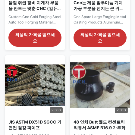
물질 취급 장비 지게차 부품
Cnc는 제품 알루미늄 기계
을 만드는 맞춘 CNC (컴퓨터
가공 부분을 던지는 큰 위조
에 의한 수치제어) 냉간 단조
금속을 절약합니다
Custom Cnc Cold Forging Steel
Cnc Spare Large Forging Metal
강 자동차 수단
Auto Tool Forging Material
Casting Products Aluminum
Handling Equipment Forklift
Machining Parts The shape of
Parts 1.Quick details: Name
the machined surface of the
최상의 가격을 얻으세
최상의 가격을 얻으세
Custom Cnc Cold Forging Steel
milling machine is generally
요
요
Auto Tool Forging Material
composed of straight lines, arcs
Handling Equipment Forklift
or other curves. Ordinary
Parts Type CNC precision
milling machine operators
maching accessories Metal
according to the requirements
material Stainless steel etc
of the drawing. Constantly
Surface Degreasing, ...
changing the ...
VIDEO
VIDEO
JIS ASTM DX51D SGCC 가
48 인치 Butt 웰드 컨센트릭
연접 철강 파이프
리듀서 ASME B16.9 가루화