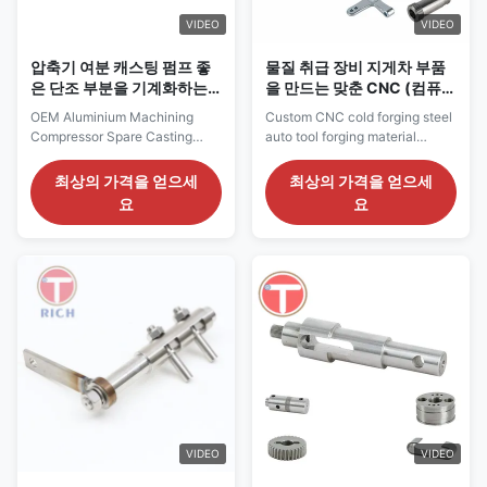
VIDEO
VIDEO
압축기 여분 캐스팅 펌프 좋
물질 취급 장비 지게차 부품
은 단조 부분을 기계화하는
을 만드는 맞춘 CNC (컴퓨터
OEM 알루미늄
에 의한 수치제어) 냉간 단조
OEM Aluminium Machining
Custom CNC cold forging steel
강 자동차 수단
Compressor Spare Casting
auto tool forging material
Pump Fine Forged Parts Name
handling equipment forklift
OEM Aluminium Machining
parts Overview CNC cold
최상의 가격을 얻으세
최상의 가격을 얻으세
Compressor Spare Casting
forging steel auto tool, forging
요
요
Pump Fine Forged Parts Type
material handling equipment
CNC precision maching
forklift parts, 1. QUICK DETAILS
accessories Metal material
Name Custom CNC cold
Carbon, stainless, alloy,
forging steel auto tool forging
copper,etc Surface Degreasing,
material handling equipment
polishing, deburring,
forklift parts ...
Application Auto ...
VIDEO
VIDEO