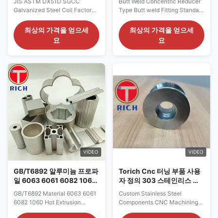
JIS ASTM DX51D SGCC
Butt Weld Concentric Reducer
Galvanized Steel Coil Factory
Type Butt weld Fitting Standard
Hot Dipped/Cold Rolled​
ANSI B 16.9, ANSI B16.28, MSS
Coating Layer Thickness :
SP43, MSS P75, JIS2311, JIS
최상의 가격을 얻으세
최상의 가격을 얻으세
210g-600g/m2 Application:
2312, JIS2313, DIN2605 , GB-
요
요
Widely used in structure,
12459, GB-T13401 etc.
accessorize,construction,
Material Stainless Steel,
machinery parts,fluid
Duplex, Super Duplex, Carbon
transportation,the stress parts
Steel, Alloy Steel, Monel,
of the automobile tractor parts
Inconel, Hastelloy, Tatanium &
and so on. Packing: Bundle, or
Special Metals ...
with ...
VIDEO
VIDEO
GB/T6892 알루미늄 프로파
Torich Cnc 터닝 부품 사용
일 6063 6061 6082 1060
자 정의 303 스테인리스 스
열간 압출
틸 부품
GB/T6892 Material 6063 6061
Custom Stainless Steel
6082 1060 Hot Extrusion
Components CNC Machining
Aluminum Industrial profile 1.
Part Materials: Aluminum 6061-