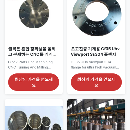
client’s requirements ...
글록은 혼합 정확성을 돌리
초고진공 기계용 Cf35 Uhv
고 분쇄하는 CNC를 기계화
Viewport Ss304 플랜지
하는 Cnc를 분할합니다
Glock Parts Cnc Machining
CF35 UHV viewport 304
CNC Turning And Milling
flange for ultra high vacuum
Composite Precision Hardware
machines Product name: CF35
Parts Products Discription
UHV viewport 304 flange for
최상의 가격을 얻으세
최상의 가격을 얻으세
Producsts Name Glock Parts
ultra high vacuum machines
요
요
Cnc Machining CNC Turning
Material :SS304 Size :CF16,
And Milling Composite
CF25, CF35, CF50, CF63,
Precision Hardware Parts
CF100, CF150, CF200
Production Equipment
Application :Vacuum system
Japanese machine (Tsugami,
Delivery :5-25 days Model
Star, Citizen) turning and
A(mm) B(mm) C(mm) H(mm) n-
milling compound ...
d Order No. ...