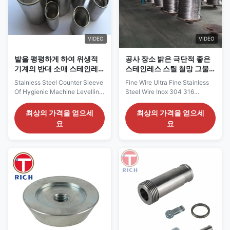
VIDEO
VIDEO
발을 평평하게 하여 위생적
공사 장소 밝은 극단적 좋은
기계의 반대 소매 스테인레
스테인레스 스틸 철망 그물
스 강 Cnc 기계가공 부품을
304 316
Stainless Steel Counter Sleeve
Fine Wire Ultra Fine Stainless
양극 처리하세요
Of Hygienic Machine Levelling
Steel Wire Inox 304 316
Foot CNC Machining Parts We
Surface Bright Construction
choose SS304 Stainless Steel
Place Model Content​ Material:
최상의 가격을 얻으세
최상의 가격을 얻으세
(1.4301/X5CrNi18-10) surface
201/202/204/207/207Cu/301/302/
요
요
is very smooth and very fine
309LSi/309S/309Si/310/310S/34/
precision turning and milling
AISI material Chemical ...
guarantee to match foot plate
and couner aleeve closely We
now have our own range of
load feet ...