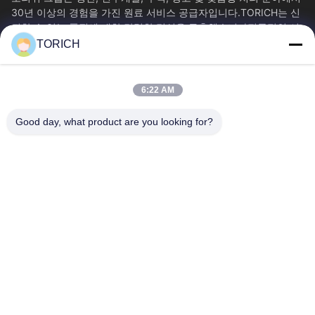
30년 이상의 경험을 가진 원료 서비스 공급자입니다.TORICH는 신
뢰할 수 있는 품질에 대한 강력한 명성을 구축했습니다전문적인 서
비스와 효율적인 공급 1만 평방 미터 이상의 생산 시설, 연간...
TORICH
빠른 링크
홈
제품 소개
6:22 AM
동영상
회사 소개
Good day, what product are you looking for?
공장 투어
품질 관리
연락처
견적 요청
뉴스
문의하기
86-574-88086983
86-574-88086983
sales@steel-tubes.com